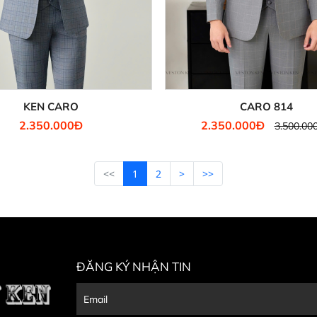
KEN CARO
CARO 814
2.350.000Đ
2.350.000Đ
3.500.00
<<
1
2
>
>>
ĐĂNG KÝ NHẬN TIN