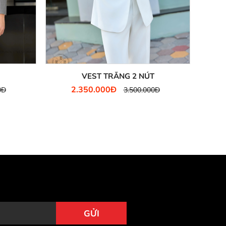
VEST TRẮNG 2 NÚT
2.350.000Đ
0Đ
3.500.000Đ