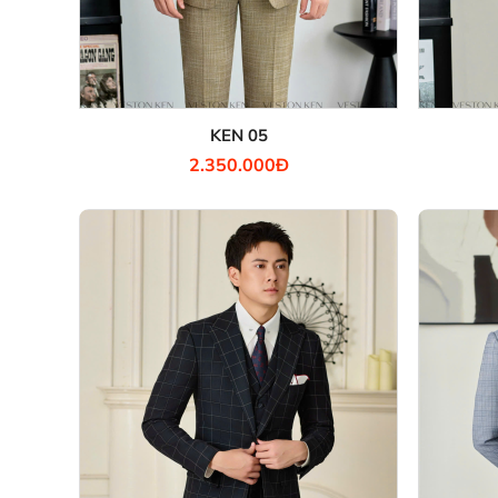
KEN 05
2.350.000Đ