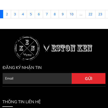
2
3
4
5
6
7
8
9
10
...
22
23
ĐĂNG KÝ NHẬN TIN
THÔNG TIN LIÊN HỆ