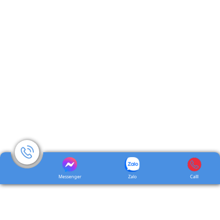
Messenger
Zalo
Calll