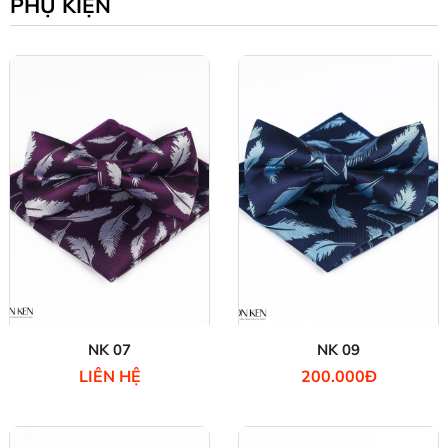
PHỤ KIỆN
NK 07
NK 09
LIÊN HỆ
200.000Đ