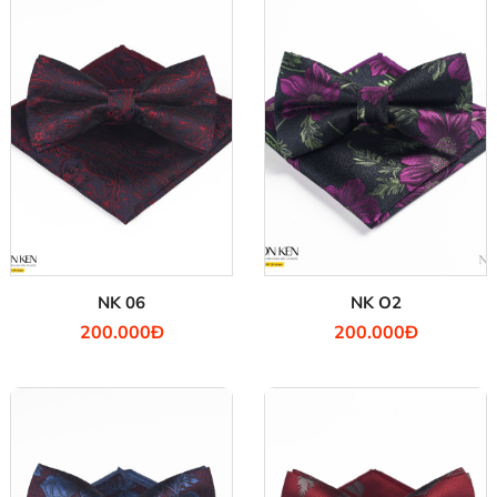
NK 06
NK O2
200.000Đ
200.000Đ