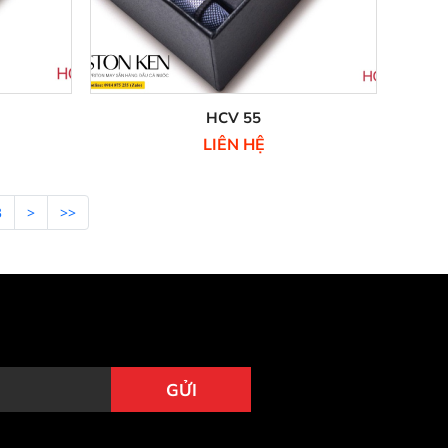
HCV 55
LIÊN HỆ
3
>
>>