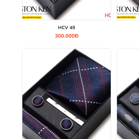
HCV 49
300.000Đ