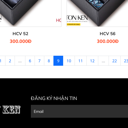
HCV 52
HCV 56
300.000Đ
300.000Đ
1
2
...
6
7
8
9
10
11
12
...
22
2
ĐĂNG KÝ NHẬN TIN