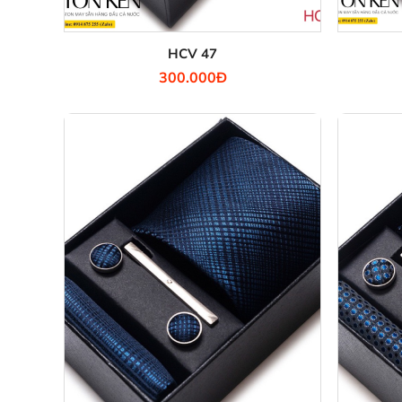
HCV 47
300.000Đ