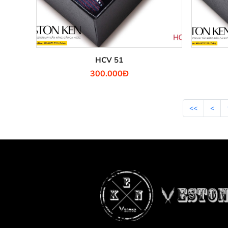
HCV 51
300.000Đ
<<
<