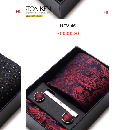
HCV 46
300.000Đ