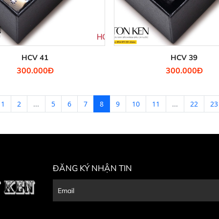
HCV 41
HCV 39
300.000Đ
300.000Đ
1
2
...
5
6
7
8
9
10
11
...
22
23
ĐĂNG KÝ NHẬN TIN