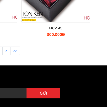
HCV 45
300.000Đ
>
>>