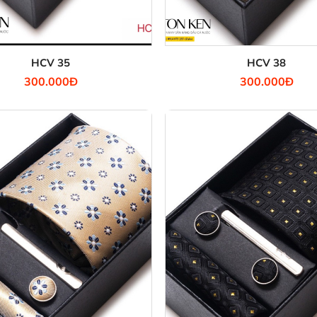
HCV 35
HCV 38
300.000Đ
300.000Đ