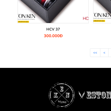
HCV 37
300.000Đ
<<
<