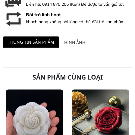
Liên hệ:
0914 875 255
(Ken) Để được tư vấn giá tốt
Đổi trả linh hoạt
khách hàng không hài lòng có thể đổi trả sản phẩm
THÔNG TIN SẢN PHẨM
HÌNH ẢNH
SẢN PHẨM CÙNG LOẠI