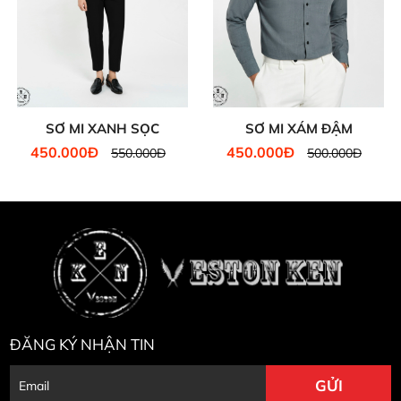
SƠ MI XANH SỌC
SƠ MI XÁM ĐẬM
450.000Đ
450.000Đ
550.000Đ
500.000Đ
ĐĂNG KÝ NHẬN TIN