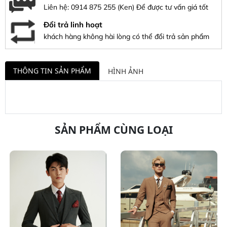
Liên hệ:
0914 875 255
(Ken) Để được tư vấn giá tốt
Đổi trả linh hoạt
khách hàng không hài lòng có thể đổi trả sản phẩm
THÔNG TIN SẢN PHẨM
HÌNH ẢNH
SẢN PHẨM CÙNG LOẠI