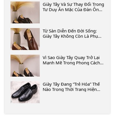
Giày Tây Và Sự Thay Đổi Trong
Tư Duy Ăn Mặc Của Đàn Ông
Hiện Đại
Từ Sàn Diễn Đến Đời Sống:
Giày Tây Không Còn Là Phụ
Kiện “già Cỗi”
Vì Sao Giày Tây Quay Trở Lại
Mạnh Mẽ Trong Phong Cách
Công Sở 2026?
Giày Tây Đang “trẻ Hóa” Thế
Nào Trong Thời Trang Hiện
Đại?