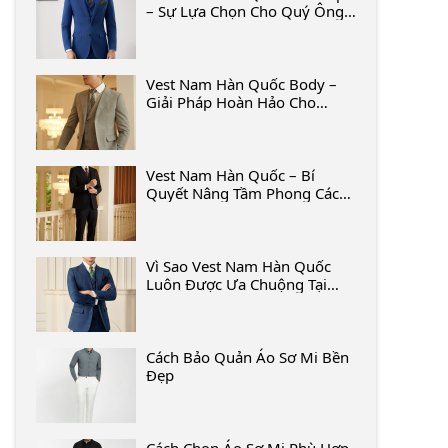
– Sự Lựa Chọn Cho Quý Ông
Sành Điệu
Vest Nam Hàn Quốc Body –
Giải Pháp Hoàn Hảo Cho
Dáng Người Gầy
Vest Nam Hàn Quốc – Bí
Quyết Nâng Tầm Phong Cách
Trong Mọi Dịp Quan Trọng
Vì Sao Vest Nam Hàn Quốc
Luôn Được Ưa Chuộng Tại
Việt Nam?
Cách Bảo Quản Áo Sơ Mi Bền
Đẹp