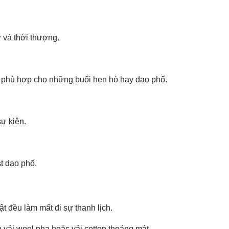
ử và thời thượng.
 phù hợp cho những buổi hẹn hò hay dạo phố.
ự kiện.
t dạo phố.
ật đều làm mất đi sự thanh lịch.
 vải wool pha hoặc vải cotton thoáng mát.