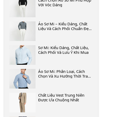
Cách Chọn Áo Sơ Mi Phù Hợp
Với Vóc Dáng
Áo Sơ Mi – Kiểu Dáng, Chất
Liệu Và Cách Phối Chuẩn Đẹp
2025
Sơ Mi: Kiểu Dáng, Chất Liệu,
Cách Phối Và Lưu Ý Khi Mua
Áo Sơ Mi: Phân Loại, Cách
Chọn Và Xu Hướng Thời Trang
Mới Nhất
Chất Liệu Vest Trung Niên
Được Ưa Chuộng Nhất