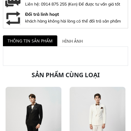
Liên hệ:
0914 875 255
(Ken) Để được tư vấn giá tốt
Đổi trả linh hoạt
khách hàng không hài lòng có thể đổi trả sản phẩm
THÔNG TIN SẢN PHẨM
HÌNH ẢNH
SẢN PHẨM CÙNG LOẠI