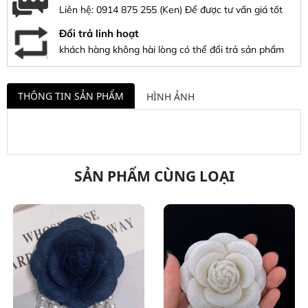
Liên hệ:
0914 875 255
(Ken) Để được tư vấn giá tốt
Đổi trả linh hoạt
khách hàng không hài lòng có thể đổi trả sản phẩm
THÔNG TIN SẢN PHẨM
HÌNH ẢNH
SẢN PHẨM CÙNG LOẠI