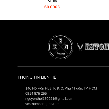
KT 80
60.000Đ
THÔNG TIN LIÊN HỆ
146 Hồ Văn Huê, P. 9, Q. Phú Nhuận, TP HCM
0914 875 255
nguyenthoi150291@gmail.com
vestnamhanquoc.com