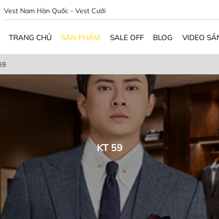
Vest Nam Hàn Quốc - Vest Cưới
TRANG CHỦ
SẢN PHẨM
SALE OFF
BLOG
VIDEO SẢ
59
KT 59