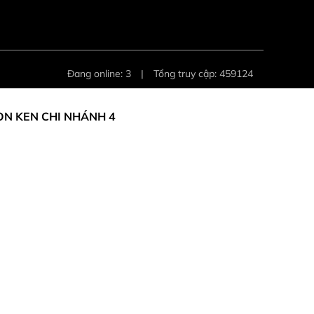
Đang online: 3
|
Tổng truy cập: 459124
ON KEN CHI NHÁNH 4