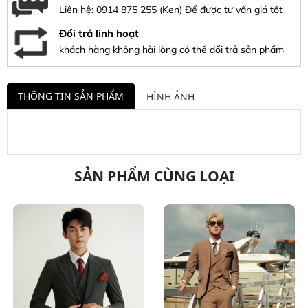
Liên hệ:
0914 875 255
(Ken) Để được tư vấn giá tốt
Đổi trả linh hoạt
khách hàng không hài lòng có thể đổi trả sản phẩm
THÔNG TIN SẢN PHẨM
HÌNH ẢNH
SẢN PHẨM CÙNG LOẠI