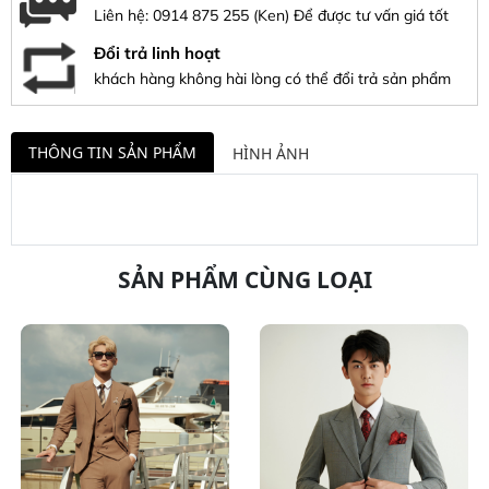
Liên hệ:
0914 875 255
(Ken) Để được tư vấn giá tốt
Đổi trả linh hoạt
khách hàng không hài lòng có thể đổi trả sản phẩm
THÔNG TIN SẢN PHẨM
HÌNH ẢNH
SẢN PHẨM CÙNG LOẠI