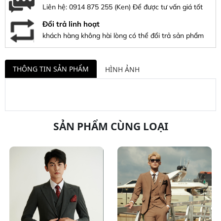
Liên hệ:
0914 875 255
(Ken) Để được tư vấn giá tốt
Đổi trả linh hoạt
khách hàng không hài lòng có thể đổi trả sản phẩm
THÔNG TIN SẢN PHẨM
HÌNH ẢNH
SẢN PHẨM CÙNG LOẠI