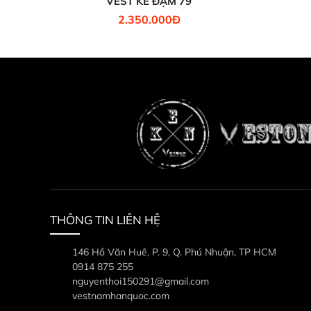
VEST KẺ ĐẬM 79
2.350.000Đ
THÔNG TIN LIÊN HỆ
146 Hồ Văn Huê, P. 9, Q. Phú Nhuận, TP HCM
0914 875 255
nguyenthoi150291@gmail.com
vestnamhanquoc.com