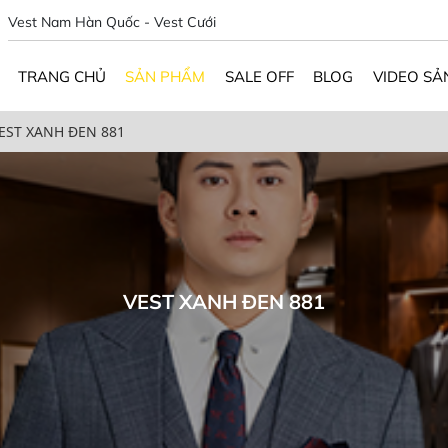
Vest Nam Hàn Quốc - Vest Cưới
TRANG CHỦ
SẢN PHẨM
SALE OFF
BLOG
VIDEO SẢ
EST XANH ĐEN 881
VEST XANH ĐEN 881