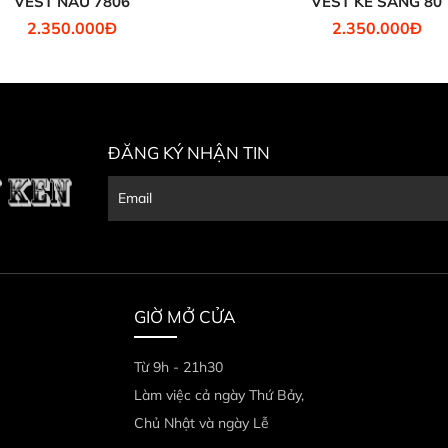
VEST NÂU 7806
VEST KẺ SÁNG 80
2.350.000Đ
2.350.000Đ
ĐĂNG KÝ NHẬN TIN
GIỜ MỞ CỬA
Từ 9h - 21h30
Làm việc cả ngày Thứ Bảy,
Chủ Nhật và ngày Lễ