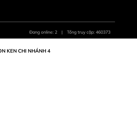
Đang online: 2
|
Tổng truy cập: 460373
ON KEN CHI NHÁNH 4